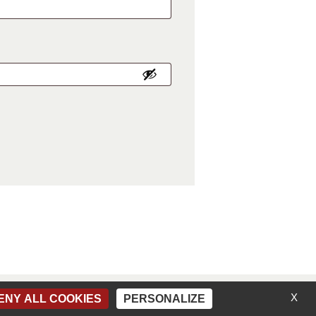
les de vente
X
ENY ALL COOKIES
PERSONALIZE