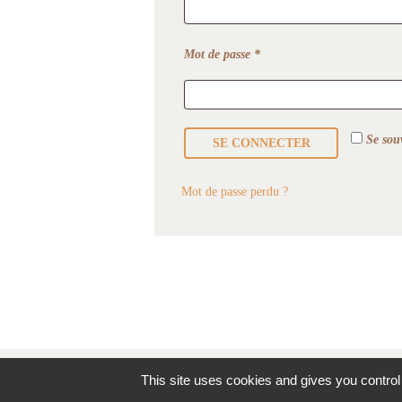
Obligatoire
Mot de passe
*
Se sou
SE CONNECTER
Mot de passe perdu ?
Accueil
This site uses cookies and gives you control