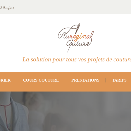
0 Angers
La solution pour tous vos projets de coutur
RIER
COURS COUTURE
PRESTATIONS
TARIFS