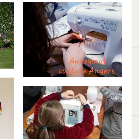
Atelier couture enfants
vacances Noël
15 Décembre 2020
0
0
Atelier couture enfants
Vacances Février 2020
5 Février 2020
0
0
t