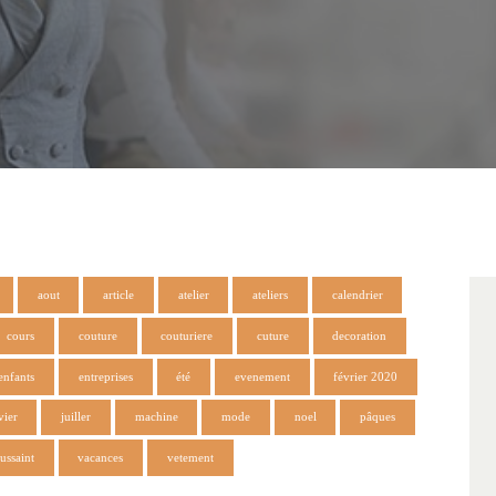
aout
article
atelier
ateliers
calendrier
cours
couture
couturiere
cuture
decoration
enfants
entreprises
été
evenement
février 2020
vier
juiller
machine
mode
noel
pâques
ussaint
vacances
vetement