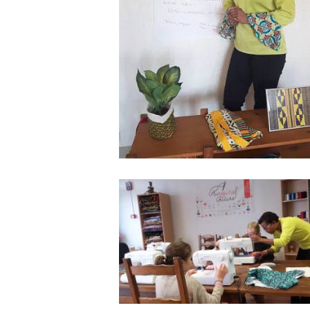
Aureginal couture Angers
15 Mars 2020
0
1
Ateliers couture enfants /adult
vacances été 2019
(du 19 au 03 août)
1 Juillet 2019
0
0