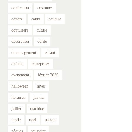
confection
costumes
coudre
cours
couture
couturiere
cuture
decoration
defile
demenagement
enfant
enfants
entreprises
evenement
février 2020
halloween
hiver
horaires
janvier
juiller
machine
mode
noel
patron
pâques
toussaint