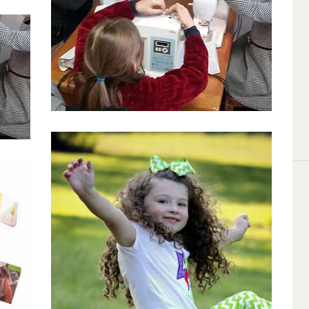
Ateliers couture enfants
vacances pâques
Aureginal Couture Angers
es
31 Mars 2019
0
0
Ateliers enfants vacances été 2018
8 Juillet 2018
0
0