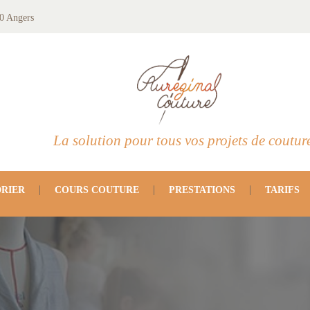
0 Angers
La solution pour tous vos projets de coutur
RIER
COURS COUTURE
PRESTATIONS
TARIFS