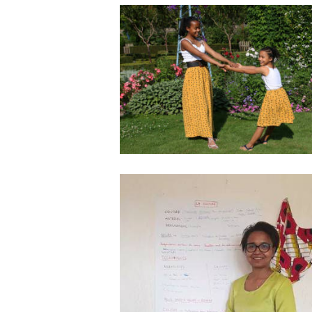
Aureginal COUTURE – NOS
SERVICES
1 Mars 2021
0
3
La COUTURE en général c’es
quoi?