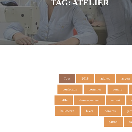
TAG: ATELIER
Tout
2019
adultes
angers
confection
costumes
coudre
defile
demenagement
enfant
halloween
hiver
horaires
jan
patron
to