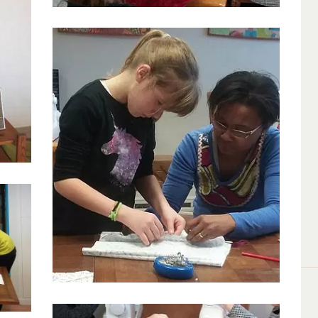
Ateliers couture enfants
spécial Halloween
15 Octobre 2019
0
0
es