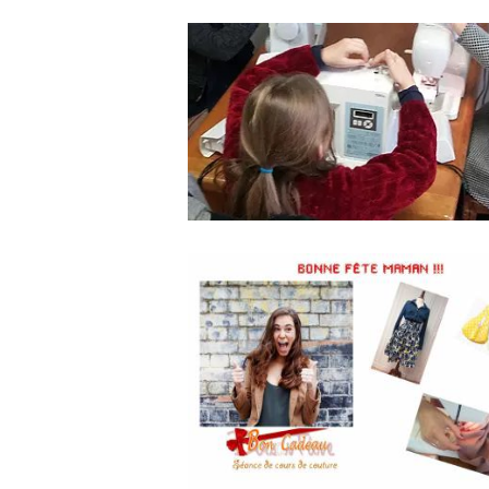
Ateliers couture enfants vacanc
Toussaint
7 Octobre 2018
0
0
Bon cadeau
séances de cours de couture
Fête des mères
7 Mai 2018
0
0