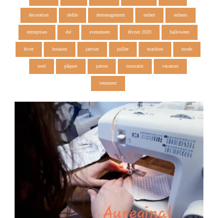
decoration
defile
demenagement
enfant
enfants
entreprises
été
evenement
février 2020
halloween
hiver
horaires
janvier
juiller
machine
mode
noel
pâques
patron
toussaint
vacances
vetement
Ateliers couture enfants/adultes
vacances été 2019
du 22 juillet au 03 août
1 Juillet 2019
0
0