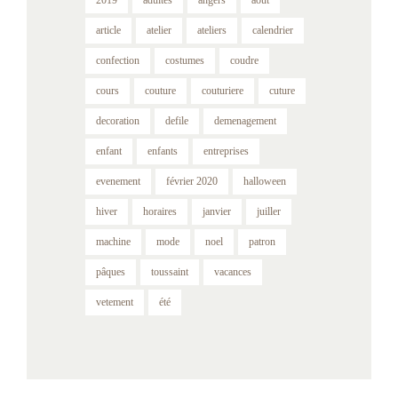
article
atelier
ateliers
calendrier
confection
costumes
coudre
cours
couture
couturiere
cuture
decoration
defile
demenagement
enfant
enfants
entreprises
evenement
février 2020
halloween
hiver
horaires
janvier
juiller
machine
mode
noel
patron
pâques
toussaint
vacances
vetement
été