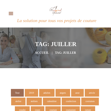
La solution pour tous vos projets de couture
TAG: JUILLER
ACCUEIL
TAG: JUILLER
Tout
2019
adultes
angers
aout
article
atelier
ateliers
calendrier
confection
costumes
coudre
cours
couture
couturiere
cuture