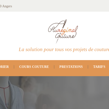
0 Angers
La solution pour tous vos projets de coutur
RIER
COURS COUTURE
PRESTATIONS
TARIFS