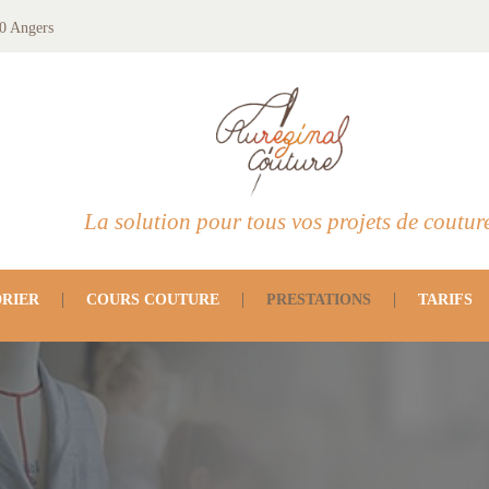
0 Angers
La solution pour tous vos projets de coutur
RIER
COURS COUTURE
PRESTATIONS
TARIFS