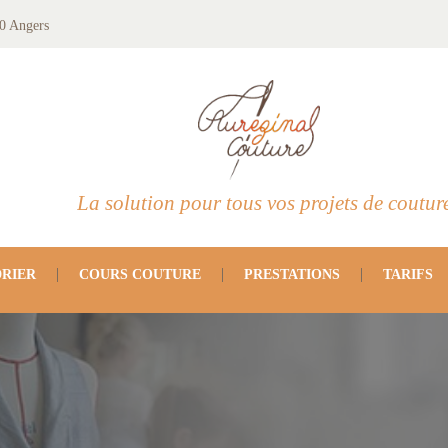
0 Angers
La solution pour tous vos projets de coutur
RIER
COURS COUTURE
PRESTATIONS
TARIFS