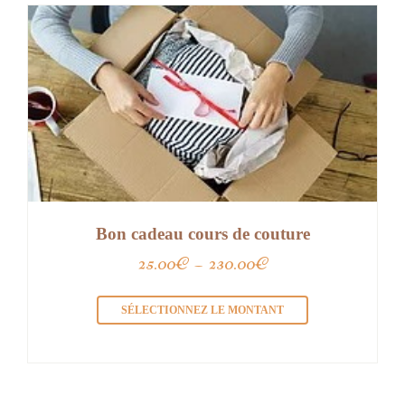
Bon cadeau cours de couture
Plage
25.00
€
–
230.00
€
de
SÉLECTIONNEZ LE MONTANT
prix :
25.00€
à