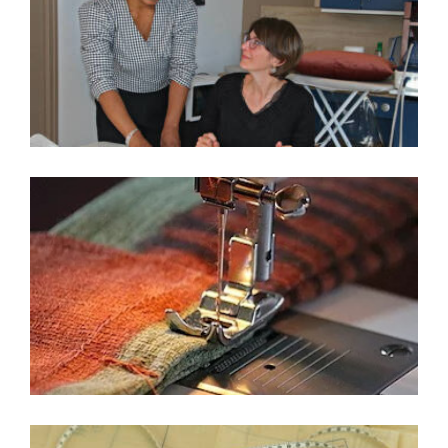
Cours de couture
Started
29 Avril 2021
0
2
Retouches
Started
29 Avril 2021
0
0