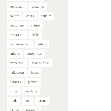
confection
costumes
coudre
cours
couture
couturiere
cuture
decoration
defile
demenagement
enfant
enfants
entreprises
evenement
février 2020
halloween
hiver
horaires
janvier
juiller
machine
mode
noel
patron
pâques
toussaint