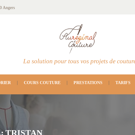
0 Angers
La solution pour tous vos projets de coutur
RIER
COURS COUTURE
PRESTATIONS
TARIFS
: TRISTAN