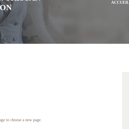
ACCUEI
LON
ge to choose a new page.