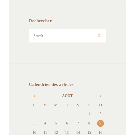
Rechercher
Calendrier des articles
AOÛT
L
M
M
J
V
S
D
1
2
3
4
5
6
7
8
9
10
11
12
13
14
15
16