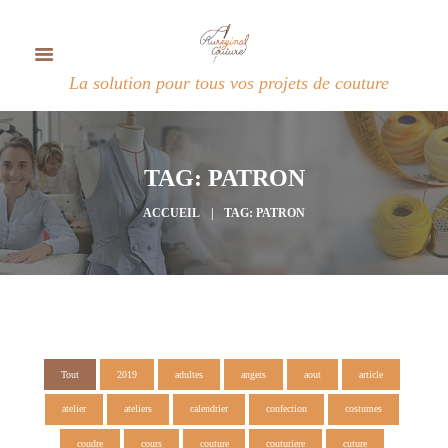
La solution pour tous vos projets de couture
TAG: PATRON
ACCUEIL
TAG: PATRON
Tout
2019
adultes
angers
aout
article
atelier
ateliers
calendrier
confection
costumes
coudre
cours
couture
couturiere
cuture