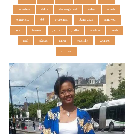
decoration
defile
demenagement
enfant
enfants
entreprises
été
evenement
février 2020
halloween
hiver
horaires
janvier
juiller
machine
mode
noel
pâques
patron
toussaint
vacances
vetement