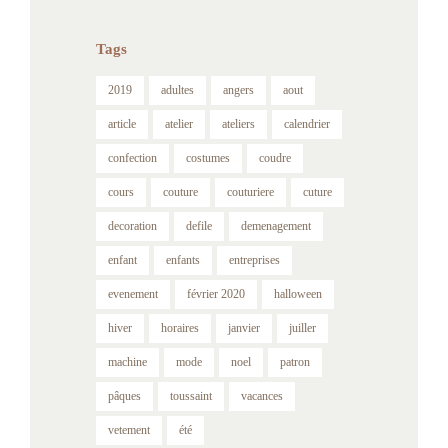
Tags
2019
adultes
angers
aout
article
atelier
ateliers
calendrier
confection
costumes
coudre
cours
couture
couturiere
cuture
decoration
defile
demenagement
enfant
enfants
entreprises
evenement
février 2020
halloween
hiver
horaires
janvier
juiller
machine
mode
noel
patron
pâques
toussaint
vacances
vetement
été