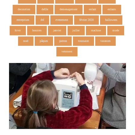
decoration
defile
demenagement
enfant
enfants
entreprises
été
evenement
février 2020
halloween
hiver
horaires
janvier
juiller
machine
mode
noel
pâques
patron
toussaint
vacances
vetement
Ateliers couture enfants vacances Toussaint
7 Octobre 2018
0
0