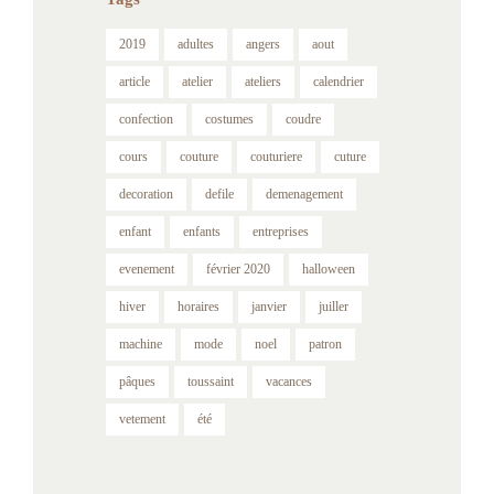
2019
adultes
angers
aout
article
atelier
ateliers
calendrier
confection
costumes
coudre
cours
couture
couturiere
cuture
decoration
defile
demenagement
enfant
enfants
entreprises
evenement
février 2020
halloween
hiver
horaires
janvier
juiller
machine
mode
noel
patron
pâques
toussaint
vacances
vetement
été