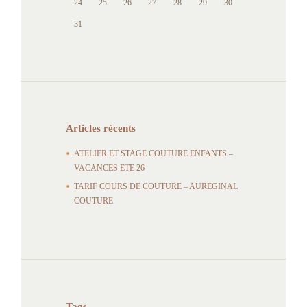
24
25
26
27
28
29
30
31
Articles récents
ATELIER ET STAGE COUTURE ENFANTS –
VACANCES ETE 26
TARIF COURS DE COUTURE – AUREGINAL
COUTURE
Tags