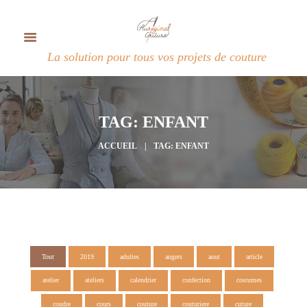
La solution pour tous vos projets de couture
TAG: ENFANT
ACCUEIL
TAG: ENFANT
Tout
2019
adultes
angers
aout
article
atelier
ateliers
calendrier
confection
costumes
coudre
cours
couture
couturiere
cuture