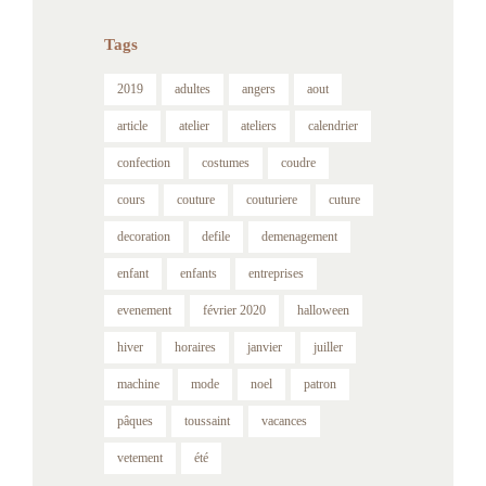
Tags
2019
adultes
angers
aout
article
atelier
ateliers
calendrier
confection
costumes
coudre
cours
couture
couturiere
cuture
decoration
defile
demenagement
enfant
enfants
entreprises
evenement
février 2020
halloween
hiver
horaires
janvier
juiller
machine
mode
noel
patron
pâques
toussaint
vacances
vetement
été