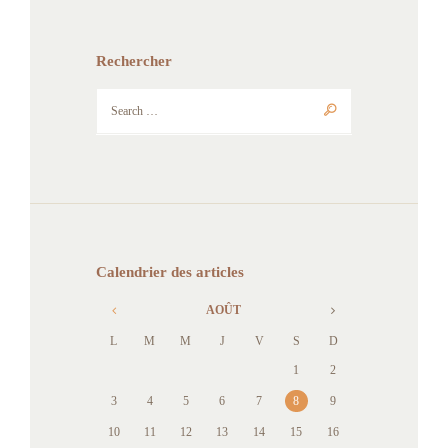
Rechercher
Calendrier des articles
AOÛT
L
M
M
J
V
S
D
1
2
3
4
5
6
7
8
9
10
11
12
13
14
15
16