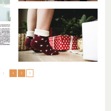
Nouvelles dates
pour les ateliers enfants
de Noel
15 Décembre 2017
0
0
1
2
3