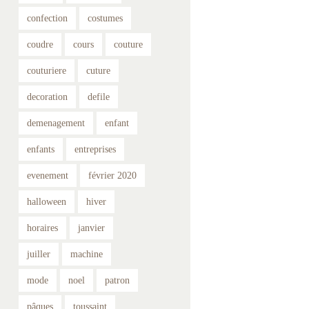
confection
costumes
coudre
cours
couture
couturiere
cuture
decoration
defile
demenagement
enfant
enfants
entreprises
evenement
février 2020
halloween
hiver
horaires
janvier
juiller
machine
mode
noel
patron
pâques
toussaint