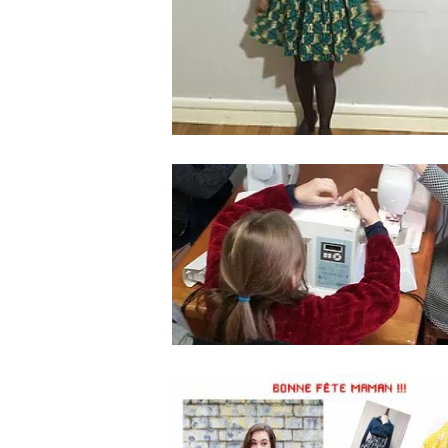
19 Janvier 2019
0
0
Ateliers couture enfants vacanc
Toussaint
7 Octobre 2018
0
0
Bon cadeau