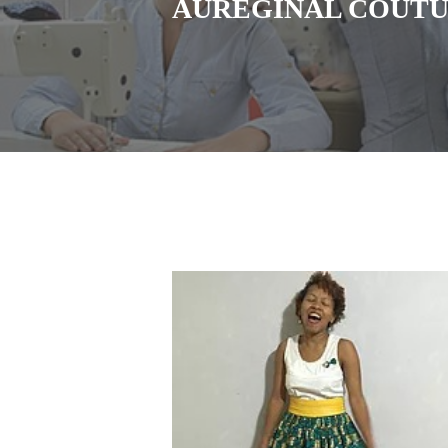
AUREGINAL COUT
Nouveaux horaires
Cours de couture
chez Aureginal couture