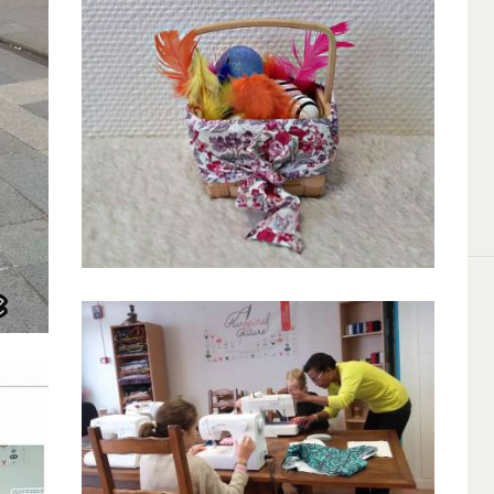
Idée Cadeau – confection
Aureginal couture
15 Mars 2018
0
0
Ateliers enfants vacances hiver
Aureginal couture
15 Janvier 2018
0
0