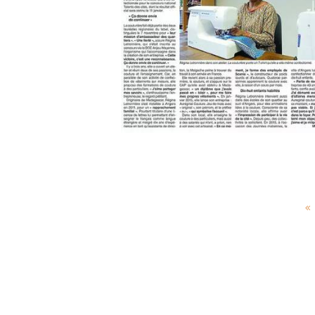
Article sur l’atelier
Aureginal couture
28 Décembre 2017
0
0