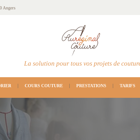
0 Angers
La solution pour tous vos projets de coutur
RIER
COURS COUTURE
PRESTATIONS
TARIFS