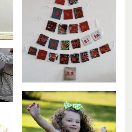
Préparatifs décoration noël
Aureginal couture
4 Décembre 2018
0
0
es