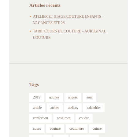
Articles récents
ATELIER ET STAGE COUTURE ENFANTS –
VACANCES ETE 26
TARIF COURS DE COUTURE – AUREGINAL
COUTURE
Tags
2019
adultes
angers
aout
article
atelier
ateliers
calendrier
confection
costumes
coudre
cours
couture
couturiere
cuture