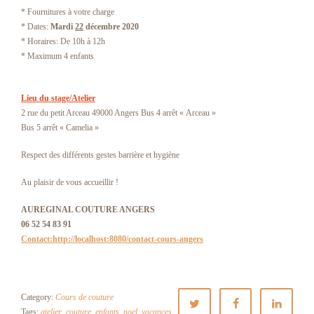
* Fournitures à votre charge
* Dates:
Mardi
22
décembre 2020
* Horaires: De 10h à 12h
* Maximum 4 enfants
Lieu du stage/Atelier
2 rue du petit Arceau 49000 Angers Bus 4 arrêt « Arceau »
Bus 5 arrêt « Camelia »
Respect des différents gestes barrière et hygiène
Au plaisir de vous accueillir !
AUREGINAL COUTURE ANGERS
06 52 54 83 91
Contact:http://localhost:8080/contact-cours-angers
Category:
Cours de couture
Tags:
atelier
,
couture
,
enfants
,
noel
,
vacances