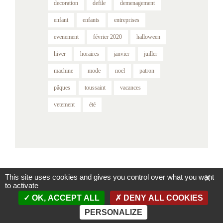
decoration
defile
demenagement
enfant
enfants
entreprises
evenement
février 2020
halloween
hiver
horaires
janvier
juiller
machine
mode
noel
patron
pâques
toussaint
vacances
vetement
été
This site uses cookies and gives you control over what you want
X
to activate
OK, ACCEPT ALL
DENY ALL COOKIES
Accueil
Contact
Mentions légales
Politique de confidentialité
PERSONALIZE
Conditions générales de vente