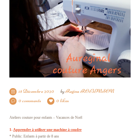
15 Décembre 2020
by
Regina ROBINSON
0 comments
0 likes
Ateliers couture pour enfants – Vacances de Noël
1-
Apprendre à utiliser une machine à coudre
* Public: Enfants à partir de 8 ans