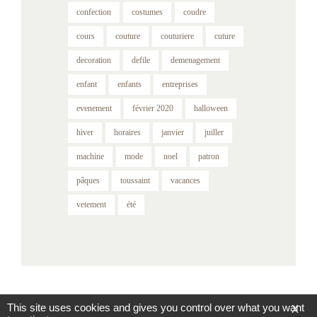
confection
costumes
coudre
cours
couture
couturiere
cuture
decoration
defile
demenagement
enfant
enfants
entreprises
evenement
février 2020
halloween
hiver
horaires
janvier
juiller
machine
mode
noel
patron
pâques
toussaint
vacances
vetement
été
This site uses cookies and gives you control over what you want
X