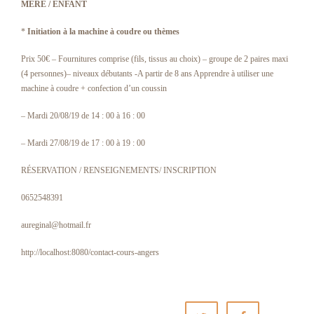
MERE / ENFANT
*
Initiation à la machine à coudre ou thèmes
Prix 50€ – Fournitures comprise (fils, tissus au choix) – groupe de 2 paires maxi
(4 personnes)– niveaux débutants -A partir de 8 ans Apprendre à utiliser une
machine à coudre + confection d’un coussin
– Mardi 20/08/19 de 14 : 00 à 16 : 00
– Mardi 27/08/19 de 17 : 00 à 19 : 00
RÉSERVATION / RENSEIGNEMENTS/ INSCRIPTION
0652548391
aureginal@hotmail.fr
http://localhost:8080/contact-cours-angers