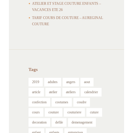
ATELIER ET STAGE COUTURE ENFANTS –
VACANCES ETE 26
TARIF COURS DE COUTURE – AUREGINAL
COUTURE
Tags
2019
adultes
angers
aout
article
atelier
ateliers
calendrier
confection
costumes
coudre
cours
couture
couturiere
cuture
decoration
defile
demenagement
enfant
enfants
entreprises