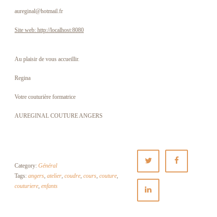
aureginal@hotmail.fr
Site web: http://localhost:8080
Au plaisir de vous accueillir.
Regina
Votre couturière formatrice
AUREGINAL COUTURE ANGERS
Category:
Général
Tags:
angers
,
atelier
,
coudre
,
cours
,
couture
,
couturiere
,
enfants