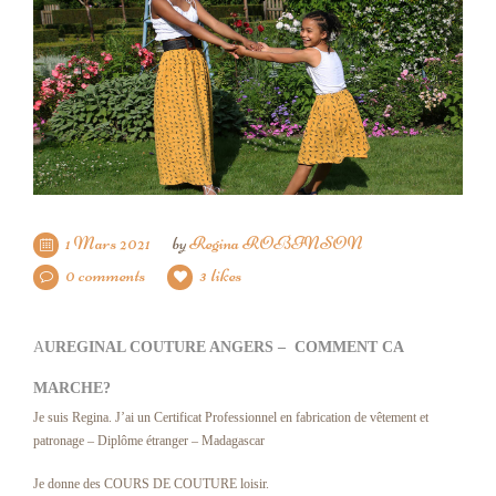
1 Mars 2021
by
Regina ROBINSON
0 comments
3 likes
A
UREGINAL COUTURE ANGERS – COMMENT CA
MARCHE?
Je suis Regina. J’ai un Certificat Professionnel en fabrication de vêtement et
patronage – Diplôme étranger – Madagascar
Je donne des COURS DE COUTURE loisir.